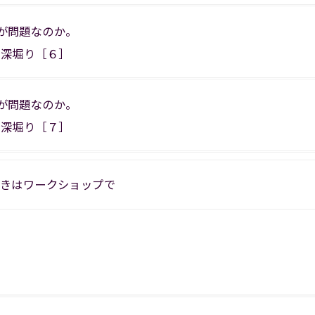
、何が問題なのか。
に深堀り［６］
、何が問題なのか。
に深堀り［７］
続きはワークショップで