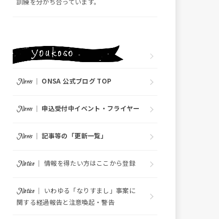
訓練を分かち合っています。
｜
ONSA 公式ブログ TOP
News
｜
申込受付中イベント・フライヤー
News
｜
記事等の「更新一覧」
News
｜ 情報を得たい方はここから登録
Notice
｜ いわゆる「なりすまし」事案に
Notice
関する経過報告と注意喚起・警告