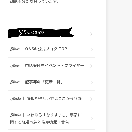
訓練を分かち合っています。
｜
ONSA 公式ブログ TOP
News
｜
申込受付中イベント・フライヤー
News
｜
記事等の「更新一覧」
News
｜ 情報を得たい方はここから登録
Notice
｜ いわゆる「なりすまし」事案に
Notice
関する経過報告と注意喚起・警告