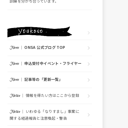
訓練を分かち合っています。
｜
ONSA 公式ブログ TOP
News
｜
申込受付中イベント・フライヤー
News
｜
記事等の「更新一覧」
News
｜ 情報を得たい方はここから登録
Notice
｜ いわゆる「なりすまし」事案に
Notice
関する経過報告と注意喚起・警告