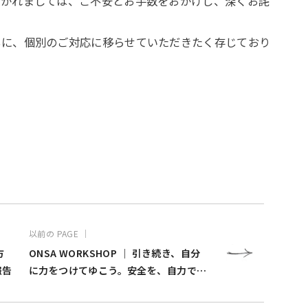
おかれましては、ご不安とお手数をおかけし、深くお詫
もに、個別のご対応に移らせていただきたく存じており
以前の PAGE ｜
方
ONSA WORKSHOP ｜ 引き続き、自分
報告
に力をつけてゆこう。安全を、自力で守
ってゆこう