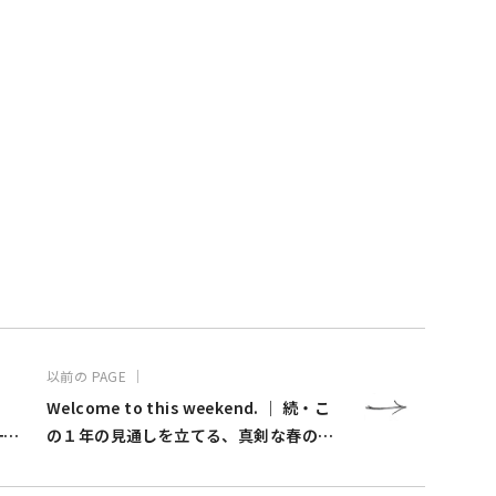
以前の PAGE ｜
Welcome to this weekend. ｜ 続・こ
一読
の１年の見通しを立てる、真剣な春の集
まり