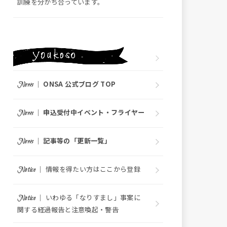
訓練を分かち合っています。
｜
ONSA 公式ブログ TOP
News
｜
申込受付中イベント・フライヤー
News
｜
記事等の「更新一覧」
News
｜ 情報を得たい方はここから登録
Notice
｜ いわゆる「なりすまし」事案に
Notice
関する経過報告と注意喚起・警告