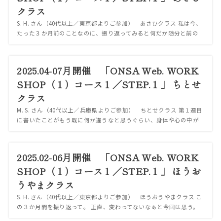
クラス
S. H. さん（40代以上／東京都よりご参加） あさひクラス 私は今、
たった３か月前のことなのに、振り返ってみると何だか随分と前の
ことのように感じている。 今回は、今までの自分の投稿を読み、過
去の自分から色々教えてもら...
2025.04-07月開催 「ONSA Web. WORK
SHOP（１）コース１／STEP.１」 ちとせ
クラス
M. S. さん（40代以上／兵庫県よりご参加） ちとせクラス 第１週目
に書いたことがもう既に何か違うなと思うぐらい、身体や心の中が
目まぐるしい３ヶ月だった。 わたしの頭の中は相変わらずなので、
自分の頭には申し訳ないが、...
2025.02-06月開催 「ONSA Web. WORK
SHOP（１）コース１／STEP.１」 ほうお
うやまクラス
S. H. さん（40代以上／東京都よりご参加） ほうおうやまクラス こ
の３か月間を振り返って。 正直、変わってないなぁと今回は思う。
特に気をつけておくべきだったこと。 それはここ数週間で、正に今