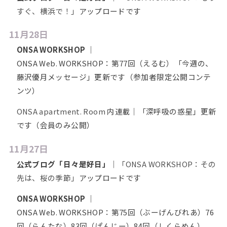
すぐ、横浜で！」
アップロードです
11月28日
ONSA WORKSHOP
｜
ONSA Web. WORKSHOP：第77回（えるむ）「今週の、
藤沢優月メッセージ」更新です（参加者限定公開コンテ
ンツ）
ONSA apartment. Room
内連載｜「深呼吸の惑星」更新
です（会員のみ公開）
11月27日
公式ブログ「日々是好日」
｜
「ONSA WORKSHOP：その
先は、桜の季節」
アップロードです
ONSA WORKSHOP
｜
ONSA Web. WORKSHOP：第75回（ぶーげんびれあ）76
回（らんたな）83回（ぱんじー）84回（しくらめん）