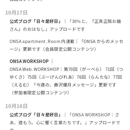
10月17日
公式ブログ「日々是好日」
｜
「30％と、『正真正銘お嬢
さん』のおはなし」
アップロードです
ONSA apartment. Room
内連載｜「ONSA からのメッセ
ージ」更新です（会員限定公開コンテンツ）
ONSA WORKSHOP
｜
ONSA Web. WORKSHOP：第70回（がーべら） 71回（つ
ゆくさ）75回（ぶーげんびれあ）76回（らんたな）77回
（えるむ）「今週の、藤沢優月メッセージ」更新です
（参加者限定公開コンテンツ）
10月16日
公式ブログ「日々是好日」
｜
「ONSA WORKSHOP：さ
あ、進もう。心に響く言葉たちです。」
アップロードで