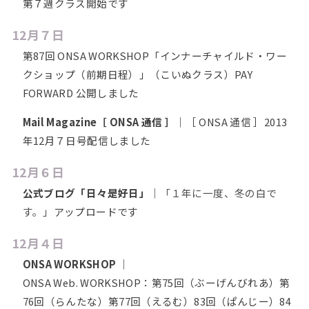
第７週クラス開始です
12月７日
第87回 ONSA WORKSHOP「インナーチャイルド・ワー
クショップ（前期日程）」（こいぬクラス）PAY
FORWARD 公開しました
Mail Magazine［ ONSA 通信 ］
｜［ ONSA 通信 ］2013
年12月７日号配信しました
12月６日
公式ブログ「日々是好日」
｜
「１年に一度、冬の白で
す。」
アップロードです
12月４日
ONSA WORKSHOP
｜
ONSA Web. WORKSHOP：第75回（ぶーげんびれあ）第
76回（らんたな）第77回（えるむ）83回（ぱんじー）84