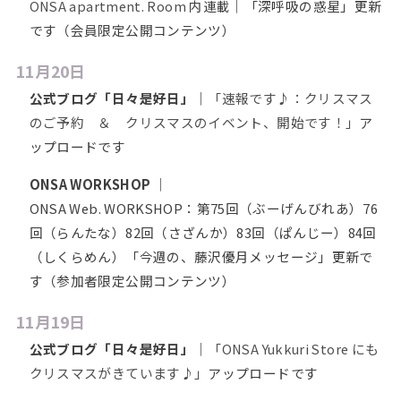
ONSA apartment. Room
内連載｜「深呼吸の惑星」更新
です（会員限定公開コンテンツ）
11月20日
公式ブログ「日々是好日」
｜
「速報です♪：クリスマス
のご予約 ＆ クリスマスのイベント、開始です！」
ア
ップロードです
ONSA WORKSHOP
｜
ONSA Web. WORKSHOP：第75回（ぶーげんびれあ）76
回（らんたな）82回（さざんか）83回（ぱんじー）84回
（しくらめん）「今週の、藤沢優月メッセージ」更新で
す（参加者限定公開コンテンツ）
11月19日
公式ブログ「日々是好日」
｜
「ONSA Yukkuri Store にも
クリスマスがきています♪」
アップロードです