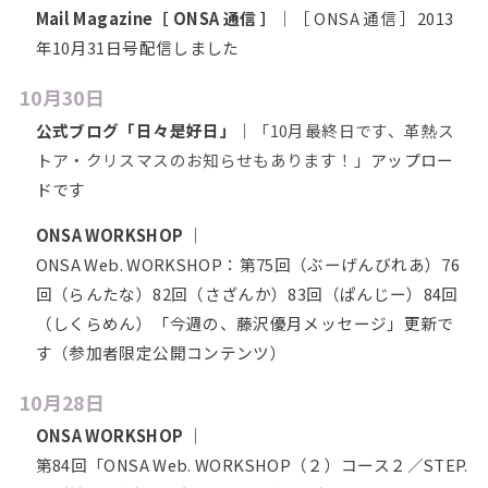
Mail Magazine［ ONSA 通信 ］
｜［ ONSA 通信 ］2013
年10月31日号配信しました
10月30日
公式ブログ「日々是好日」
｜
「10月最終日です、革熱ス
トア・クリスマスのお知らせもあります！」
アップロー
ドです
ONSA WORKSHOP
｜
ONSA Web. WORKSHOP：第75回（ぶーげんびれあ）76
回（らんたな）82回（さざんか）83回（ぱんじー）84回
（しくらめん）「今週の、藤沢優月メッセージ」更新で
す（参加者限定公開コンテンツ）
10月28日
ONSA WORKSHOP
｜
第84回「ONSA Web. WORKSHOP（２）コース２／STEP.