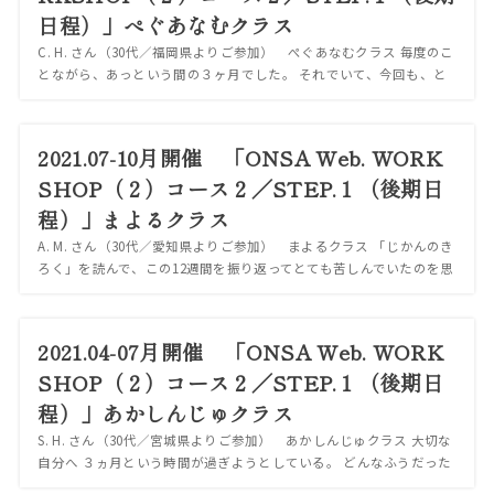
日程）」ぺぐあなむクラス
C. H. さん（30代／福岡県よりご参加） ぺぐあなむクラス 毎度のこ
とながら、あっという間の３ヶ月でした。 それでいて、今回も、と
ても濃くて意味のある時間でした。 今、私は自分と向き合うことが
当たり前の習慣になり、一...
2021.07-10月開催 「ONSA Web. WORK
SHOP（２）コース２／STEP.１（後期日
程）」まよるクラス
A. M. さん（30代／愛知県よりご参加） まよるクラス 「じかんのき
ろく」を読んで、この12週間を振り返ってとても苦しんでいたのを思
い出した。 すっかり忘れていたのが夏頃から仕事と自分の生活の崩
れ、過去から引き続き悲...
2021.04-07月開催 「ONSA Web. WORK
SHOP（２）コース２／STEP.１（後期日
程）」あかしんじゅクラス
S. H. さん（30代／宮城県よりご参加） あかしんじゅクラス 大切な
自分へ ３ヵ月という時間が過ぎようとしている。 どんなふうだった
だろう、と振り返ってみて、この学びの環境に身を置くことが自分に