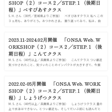
SHOP（２）コース２／STEP.１（後期日
程）」べすびあすクラス
S. H. さん（30代／宮城県よりご参加） べすびあすクラス 私へ この
３ヵ月も、ありがとう。おつかれさま。 振り返ってみて、私は、自
分の変化に驚くところと、変わり映えしない根深い習慣と、両方あ
ることに気づいている。 ...
2023.11-2024.02月開催 「ONSA Web. W
ORKSHOP（２）コース２／STEP.１（後
期日程）」こんてクラス
M. S. さん（40代以上／兵庫県よりご参加） こんてクラス つい最近
気づかされたこと、気づいたことのインパクトが大きすぎて、今振
り返るこの３ヶ月の歩みは、「できてなかったこと・勘違いしてた
こと」の山ができている。 充...
2022.02-05月開催 「ONSA Web. WORK
SHOP（２）コース２／STEP.１（後期日
程）」しょうげつクラス
M. S. さん（40代以上／兵庫県よりご参加） しょうげつクラス 畳の
上で水泳はできない。とつい最近も、そしてだいぶ前にも読んだと